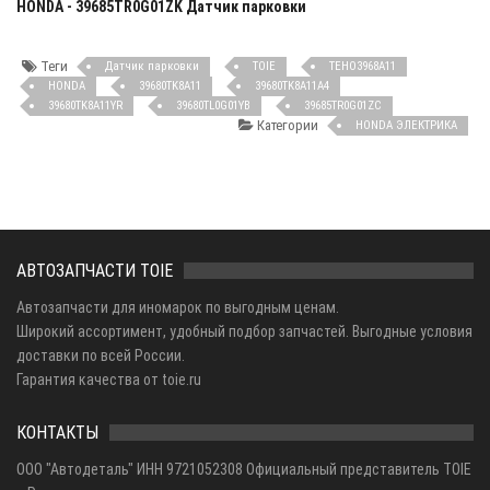
HONDA - 39685TR0G01ZK Датчик парковки
Теги
Датчик парковки
TOIE
TEHO3968A11
HONDA
39680TK8A11
39680TK8A11A4
39680TK8A11YR
39680TL0G01YB
39685TR0G01ZC
Категории
HONDA ЭЛЕКТРИКА
АВТОЗАПЧАСТИ TOIE
Автозапчасти для иномарок по выгодным ценам.
Широкий ассортимент, удобный подбор запчастей. Выгодные условия
доставки по всей России.
Гарантия качества от toie.ru
КОНТАКТЫ
ООО "Автодеталь" ИНН 9721052308 Официальный представитель TOIE