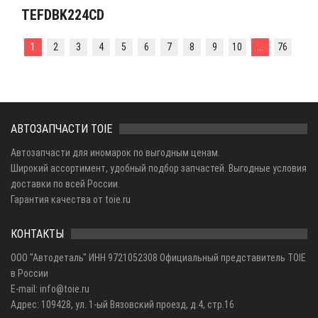
TEFDBK224CD
1
2
3
4
5
6
7
8
9
10
...
76
АВТОЗАПЧАСТИ TOIE
Автозапчасти для иномарок по выгодным ценам.
Широкий ассортимент, удобный подбор запчастей. Выгодные условия
доставки по всей России.
Гарантия качества от toie.ru
КОНТАКТЫ
ООО "Автодеталь" ИНН 9721052308 Официальный представитель TOIE
в России
E-mail: info@toie.ru
Адрес: 109428, ул. 1-ый Вязовский проезд, д.4, стр.16