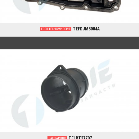
TEFDJM5004A
FORD ТРАНСМИССИЯ
0
TELRT27707
JAGUAR ДВС