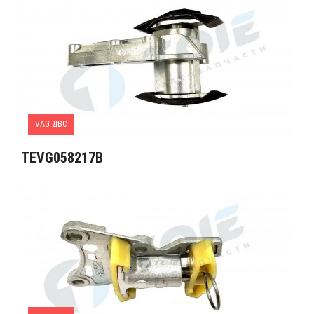
VAG ДВС
TEVG058217B