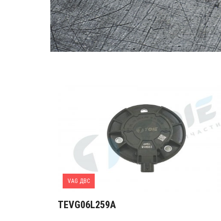
VAG ДВС
TEVG06L259A