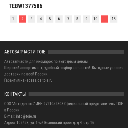
TEBW1377586
1
2
3
4
5
6
7
8
9
10
...
15
АВТОЗАПЧАСТИ TOIE
Автозапчасти для иномарок по выгодным ценам.
Широкий ассортимент, удобный подбор запчастей. Выгодные условия
доставки по всей России.
Гарантия качества от toie.ru
КОНТАКТЫ
ООО "Автодеталь" ИНН 9721052308 Официальный представитель TOIE
в России
E-mail: info@toie.ru
Адрес: 109428, ул. 1-ый Вязовский проезд, д.4, стр.16