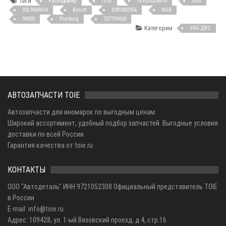
Теги
Расходомер
TOIE
TEVG03L461A
VAG
03L906461A
Bosch
0281002956
NGK
95035
Pierburg
707759450
Категории
VAG ДВС
АВТОЗАПЧАСТИ TOIE
Автозапчасти для иномарок по выгодным ценам.
Широкий ассортимент, удобный подбор запчастей. Выгодные условия
доставки по всей России.
Гарантия качества от toie.ru
КОНТАКТЫ
ООО "Автодеталь" ИНН 9721052308 Официальный представитель TOIE
в России
E-mail: info@toie.ru
Адрес: 109428, ул. 1-ый Вязовский проезд, д.4, стр.16