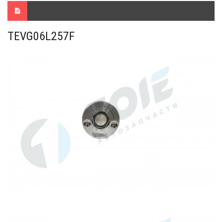
TEVG06L257F