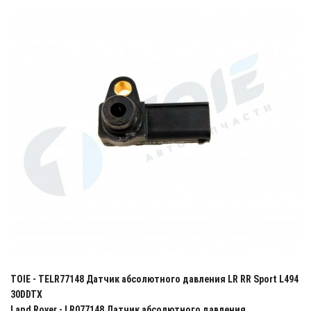
TOIE - TELR77148 Датчик абсолютного давления LR RR Sport L494
30DDTX
Land Rover - LR077148 Датчик абсолютного давления