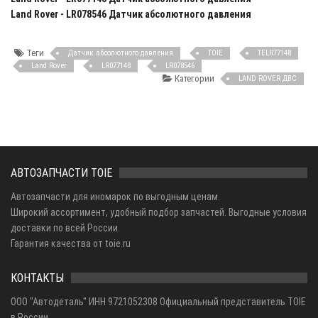
Land Rover - LR078546 Датчик абсолютного давления
Теги
Датчик абсолютного давления
TOIE
TELR77148
Land Rover
LR077148
LR078546
Категории
LAND ROVER ДВС
АВТОЗАПЧАСТИ TOIE
Автозапчасти для иномарок по выгодным ценам.
Широкий ассортимент, удобный подбор запчастей. Выгодные условия
доставки по всей России.
Гарантия качества от toie.ru
КОНТАКТЫ
ООО "Автодеталь" ИНН 9721052308 Официальный представитель TOIE
в России