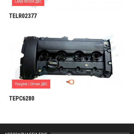
LAND ROVER ДВС
TELR02377
Peugeot / Citroen ДВС
TEPC6280