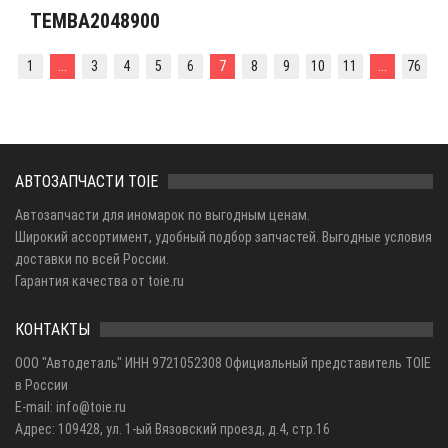
TEMBA2048900
1
...
3
4
5
6
7
8
9
10
11
...
76
АВТОЗАПЧАСТИ TOIE
Автозапчасти для иномарок по выгодным ценам.
Широкий ассортимент, удобный подбор запчастей. Выгодные условия
доставки по всей России.
Гарантия качества от toie.ru
КОНТАКТЫ
ООО "Автодеталь" ИНН 9721052308 Официальный представитель TOIE
в России
E-mail: info@toie.ru
Адрес: 109428, ул. 1-ый Вязовский проезд, д.4, стр.16