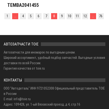
TEMBA2041455
1
...
4
5
6
7
8
9
10
11
12
...
76
АВТОЗАПЧАСТИ TOIE
Автозапчасти для иномарок по выгодным ценам.
Широкий ассортимент, удобный подбор запчастей. Выгодные условия
доставки по всей России.
Гарантия качества от toie.ru
КОНТАКТЫ
ООО "Автодеталь" ИНН 9721052308 Официальный представитель TOIE
в России
E-mail: info@toie.ru
Адрес: 109428, ул. 1-ый Вязовский проезд, д.4, стр.16