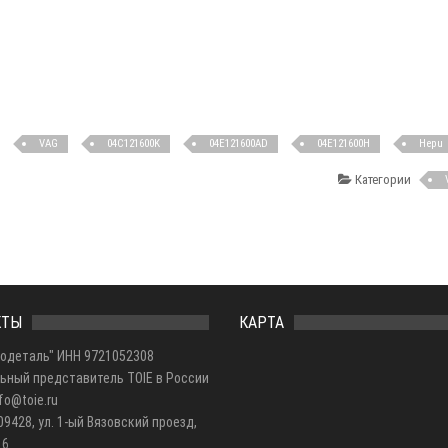
VAG
04C121600K
04E121600AD
04E121600H
Hepu
Категории
КТЫ
КАРТА
одеталь" ИНН 9721052308
ьный представитель TOIE в России
nfo@toie.ru
09428, ул. 1-ый Вязовский проезд,
16