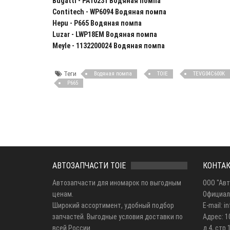
Bugatti - PA10231 Водяная помпа
Contitech - WP6094 Водяная помпа
Hepu - P665 Водяная помпа
Luzar - LWP18EM Водяная помпа
Meyle - 1132200024 Водяная помпа
Теги
Водяная помпа
TOIE
TEVG04C600K
P665
АВТОЗАПЧАСТИ TOIE
КОНТА
Автозапчасти для иномарок по выгодным
ООО "Авт
ценам.
Официал
Широкий ассортимент, удобный подбор
E-mail: i
запчастей. Выгодные условия доставки по
Адрес: 1
всей России.
д.4, стр.